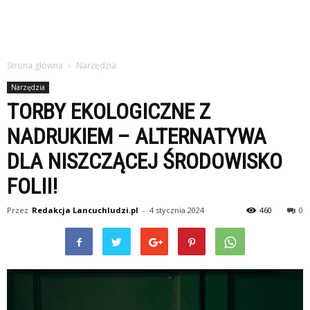
Strona główna
Narzędzia
Narzędzia
TORBY EKOLOGICZNE Z
NADRUKIEM – ALTERNATYWA
DLA NISZCZĄCEJ ŚRODOWISKO
FOLII!
Przez
Redakcja Lancuchludzi.pl
-
4 stycznia 2024
460
0