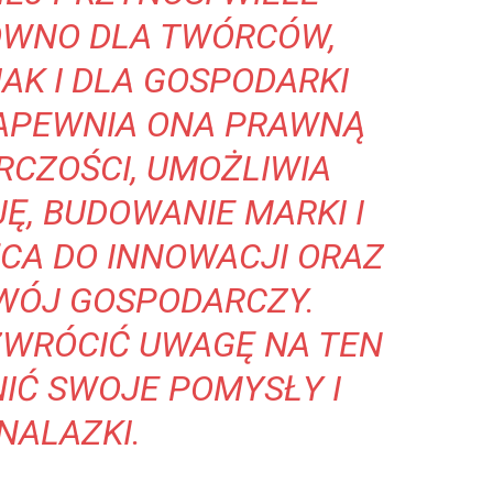
ÓWNO DLA TWÓRCÓW,
AK I DLA GOSPODARKI
ZAPEWNIA ONA PRAWNĄ
CZOŚCI, UMOŻLIWIA
Ę, BUDOWANIE MARKI I
ĘCA DO INNOWACJI ORAZ
WÓJ GOSPODARCZY.
ZWRÓCIĆ UWAGĘ NA TEN
NIĆ SWOJE POMYSŁY I
NALAZKI.