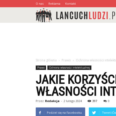
O nas
Reklama
Kontakt
Strona główna
Prawo
Ochrona własności intelekt
Prawo
Ochrona własności intelektualnej
JAKIE KORZYŚC
WŁASNOŚCI IN
Przez
Redakcja
-
2 lutego 2024
397
0
Podziel się na Facebooku
Tweet (Ćw