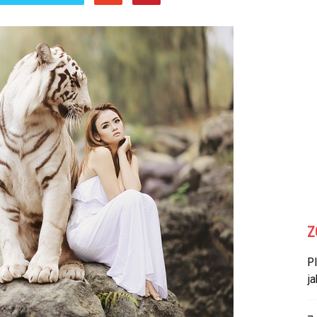
Z
P
ja