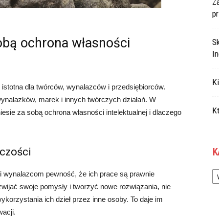
Za
p
sobą ochrona własności
S
In
Ki
e istotna dla twórców, wynalazców i przedsiębiorców.
ynalazków, marek i innych twórczych działań. W
Kt
iesie za sobą ochrona własności intelektualnej i dlaczego
czości
K
Ka
 i wynalazcom pewność, że ich prace są prawnie
wijać swoje pomysły i tworzyć nowe rozwiązania, nie
korzystania ich dzieł przez inne osoby. To daje im
acji.