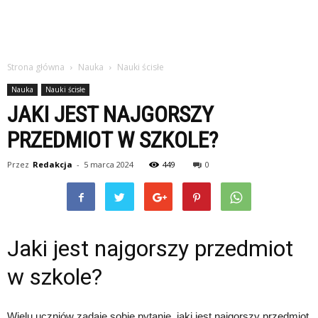
Strona główna
Nauka
Nauki ścisłe
Nauka
Nauki ścisłe
JAKI JEST NAJGORSZY
PRZEDMIOT W SZKOLE?
Przez
Redakcja
-
5 marca 2024
449
0
Jaki jest najgorszy przedmiot
w szkole?
Wielu uczniów zadaje sobie pytanie, jaki jest najgorszy przedmiot