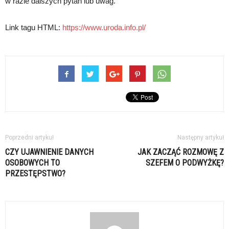
w razie dalszych pytań lub uwag.
Link tagu HTML:
https://www.uroda.info.pl/
Poprzedni artykuł
Następny artykuł
CZY UJAWNIENIE DANYCH
JAK ZACZĄĆ ROZMOWĘ Z
OSOBOWYCH TO
SZEFEM O PODWYŻKĘ?
PRZESTĘPSTWO?