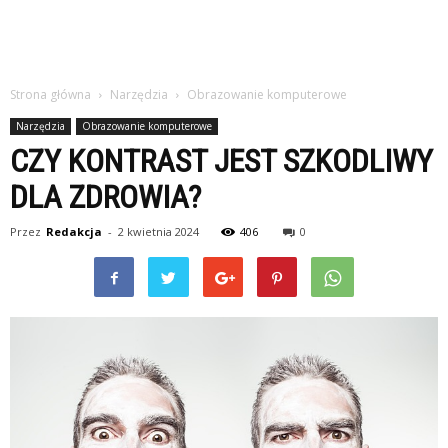
Strona główna
Narzędzia
Obrazowanie komputerowe
Narzędzia
Obrazowanie komputerowe
CZY KONTRAST JEST SZKODLIWY
DLA ZDROWIA?
Przez
Redakcja
-
2 kwietnia 2024
406
0