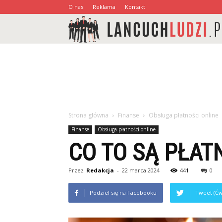
O nas
Reklama
Kontakt
Strona główna
Finanse
Obsługa płatności online
Finanse
Obsługa płatności online
CO TO SĄ PŁAT
Przez
Redakcja
-
22 marca 2024
441
0
Podziel się na Facebooku
Tweet (Ćw