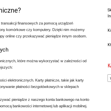
oniczne?
S
In
a transakcji finansowych za pomocą urządzeń
telefony komórkowe czy komputery. Dzięki nim możemy
Ki
kupy online czy przekazywać pieniądze innym osobom.
Kt
nych
tronicznych, które można wykorzystać w zależności od
K
iejszych:
Ka
ści elektronicznych. Karty płatnicze, takie jak karty
konywanie płatności bezgotówkowych w sklepach
zywać pieniądze z naszego konta bankowego na konto
pomocą bankowości internetowej lub aplikacji mobilnej.