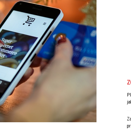
Z
P
ja
Za
p