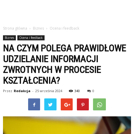
Strona główna
Biznes
Ocena i feedback
Biznes
Ocena i feedback
NA CZYM POLEGA PRAWIDŁOWE
UDZIELANIE INFORMACJI
ZWROTNYCH W PROCESIE
KSZTAŁCENIA?
Przez
Redakcja
-
25 września 2024
340
0