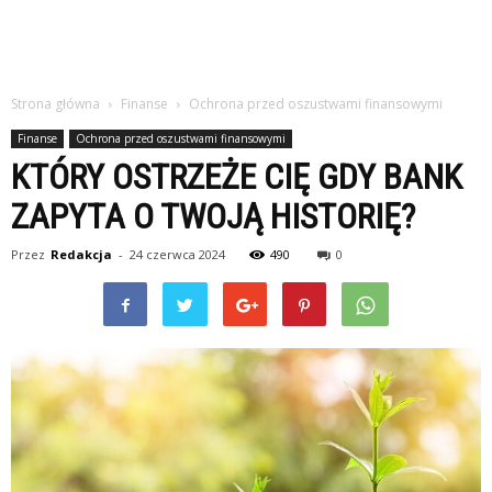
Strona główna
Finanse
Ochrona przed oszustwami finansowymi
Finanse
Ochrona przed oszustwami finansowymi
KTÓRY OSTRZEŻE CIĘ GDY BANK
ZAPYTA O TWOJĄ HISTORIĘ?
Przez
Redakcja
-
24 czerwca 2024
490
0