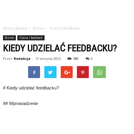
Strona główna
Biznes
Ocena i feedback
Biznes
Ocena i feedback
KIEDY UDZIELAĆ FEEDBACKU?
Przez
Redakcja
-
13 sierpnia 2025
180
0
# Kiedy udzielać feedbacku?
## Wprowadzenie