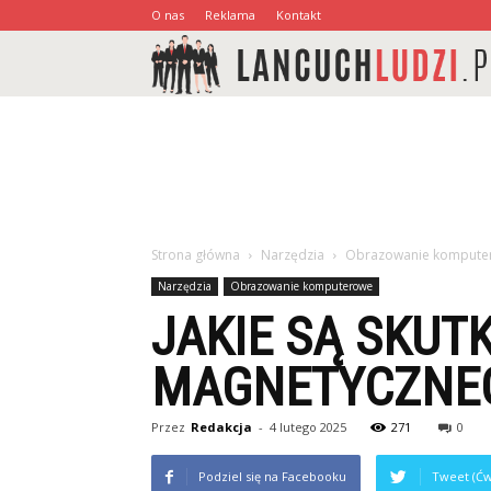
O nas
Reklama
Kontakt
Strona główna
Narzędzia
Obrazowanie kompute
Narzędzia
Obrazowanie komputerowe
JAKIE SĄ SKUT
MAGNETYCZNE
Przez
Redakcja
-
4 lutego 2025
271
0
Podziel się na Facebooku
Tweet (Ćw