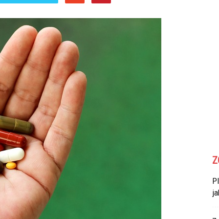
Z
P
ja