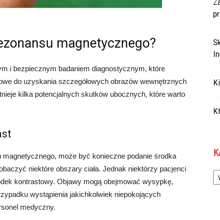
Za
p
 rezonansu magnetycznego?
S
In
ym i bezpiecznym badaniem diagnostycznym, które
adiowe do uzyskania szczegółowych obrazów wewnętrznych
Ki
stnieje kilka potencjalnych skutków ubocznych, które warto
Kt
ast
K
u magnetycznego, może być konieczne podanie środka
Ka
obaczyć niektóre obszary ciała. Jednak niektórzy pacjenci
rodek kontrastowy. Objawy mogą obejmować wysypkę,
rzypadku wystąpienia jakichkolwiek niepokojących
rsonel medyczny.