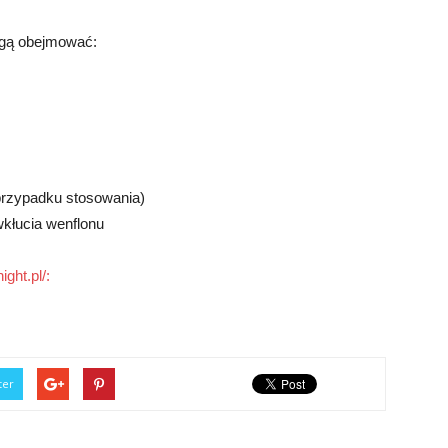
gą obejmować:
 przypadku stosowania)
wkłucia wenflonu
ight.pl/:
ter