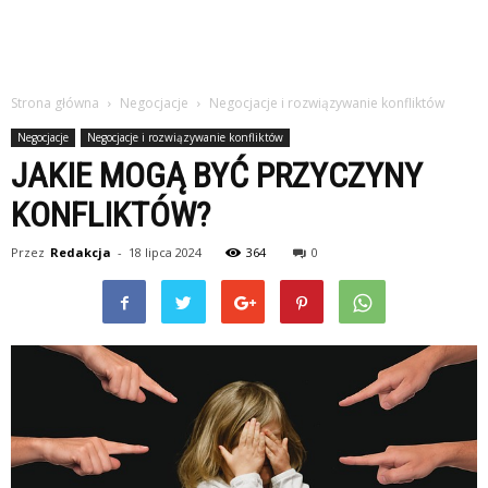
Strona główna
Negocjacje
Negocjacje i rozwiązywanie konfliktów
Negocjacje
Negocjacje i rozwiązywanie konfliktów
JAKIE MOGĄ BYĆ PRZYCZYNY
KONFLIKTÓW?
Przez
Redakcja
-
18 lipca 2024
364
0