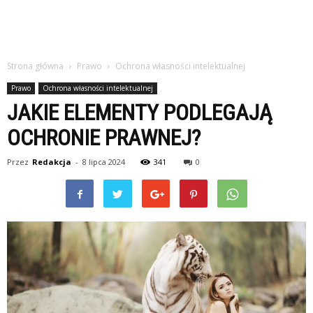
Strona główna
Prawo
Ochrona własności intelektualnej
Prawo
Ochrona własności intelektualnej
JAKIE ELEMENTY PODLEGAJĄ
OCHRONIE PRAWNEJ?
Przez
Redakcja
-
8 lipca 2024
341
0