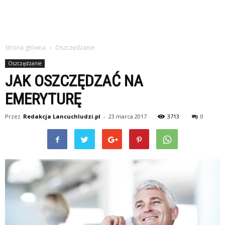
Strona główna
Oszczędzanie
Oszczędzanie
JAK OSZCZĘDZAĆ NA
EMERYTURĘ
Przez
Redakcja Lancuchludzi.pl
-
23 marca 2017
3713
0