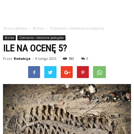
Strona główna
Biznes
Ocenianie i śledzenie postępów
Biznes
Ocenianie i śledzenie postępów
ILE NA OCENĘ 5?
Przez
Redakcja
-
8 lutego 2025
183
0