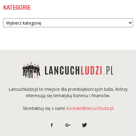
KATEGORIE
Kategorie
Lancuchludzi.pl to miejsce dla przedsiębiorczych ludzi, którzy
interesują się tematyką biznesu i finansów.
Skontaktuj się z nami:
kontakt@lancuchludzi.pl