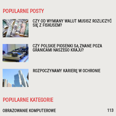
POPULARNE POSTY
CZY OD WYMIANY WALUT MUSISZ ROZLICZYĆ
SIĘ Z FISKUSEM?
CZY POLSKIE PIOSENKI SĄ ZNANE POZA
GRANICAMI NASZEGO KRAJU?
ROZPOCZYNAMY KARIERĘ W OCHRONIE
POPULARNE KATEGORIE
113
OBRAZOWANIE KOMPUTEROWE