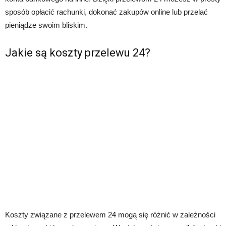
sposób opłacić rachunki, dokonać zakupów online lub przelać
pieniądze swoim bliskim.
Jakie są koszty przelewu 24?
Koszty związane z przelewem 24 mogą się różnić w zależności