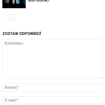
BEZPIECZNE?
ZOSTAW ODPOWIEDŹ