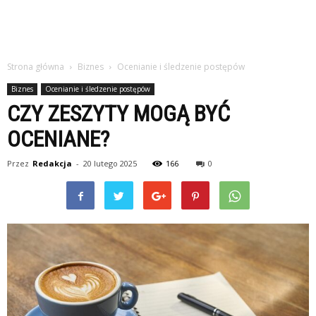
Strona główna
Biznes
Ocenianie i śledzenie postępów
Biznes
Ocenianie i śledzenie postępów
CZY ZESZYTY MOGĄ BYĆ
OCENIANE?
Przez
Redakcja
-
20 lutego 2025
166
0