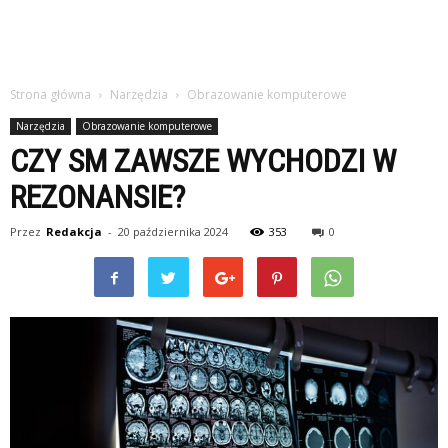
Strona główna
Narzędzia
Obrazowanie komputerowe
Narzędzia
Obrazowanie komputerowe
CZY SM ZAWSZE WYCHODZI W
REZONANSIE?
Przez
Redakcja
-
20 października 2024
353
0