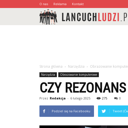
O nas
Reklama
Kontakt
Strona główna
Narzędzia
Obrazowanie kompute
Narzędzia
Obrazowanie komputerowe
CZY REZONANS
Przez
Redakcja
-
6 lutego 2025
275
0
Podziel się na Facebooku
Tweet (Ćw