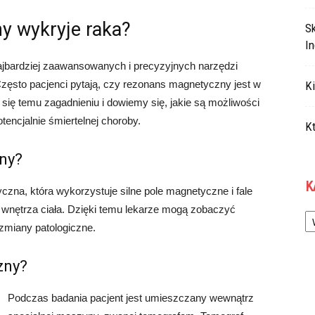
y wykryje raka?
S
In
jbardziej zaawansowanych i precyzyjnych narzędzi
ęsto pacjenci pytają, czy rezonans magnetyczny jest w
Ki
się temu zagadnieniu i dowiemy się, jakie są możliwości
encjalnie śmiertelnej choroby.
Kt
ny?
K
zna, która wykorzystuje silne pole magnetyczne i fale
Ka
wnętrza ciała. Dzięki temu lekarze mogą zobaczyć
zmiany patologiczne.
zny?
Podczas badania pacjent jest umieszczany wewnątrz