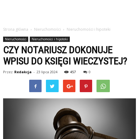
Strona główna
Nieruchomości
Nieruchomości i hipoteki
Nieruchomości
Nieruchomości i hipoteki
CZY NOTARIUSZ DOKONUJE
WPISU DO KSIĘGI WIECZYSTEJ?
Przez
Redakcja
-
23 lipca 2024
457
0