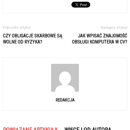
Poprzedni artykuł
Następny artykuł
CZY OBLIGACJE SKARBOWE SĄ
JAK WPISAĆ ZNAJOMOŚĆ
WOLNE OD RYZYKA?
OBSŁUGI KOMPUTERA W CV?
REDAKCJA
POWIĄZANE ARTYKUŁY
WIĘCEJ OD AUTORA