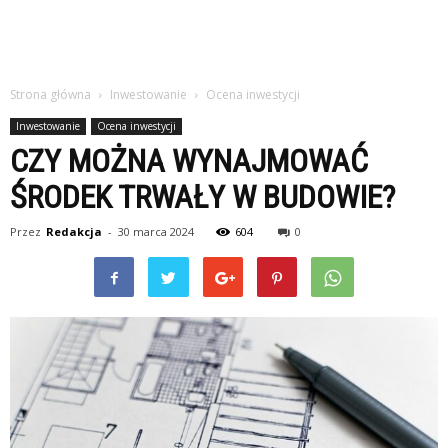
Strona główna
Inwestowanie
Ocena inwestycji
Inwestowanie
Ocena inwestycji
CZY MOŻNA WYNAJMOWAĆ
ŚRODEK TRWAŁY W BUDOWIE?
Przez
Redakcja
-
30 marca 2024
604
0