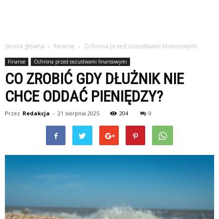
Strona główna
Finanse
Ochrona przed oszustwami finansowymi
Finanse
Ochrona przed oszustwami finansowymi
CO ZROBIĆ GDY DŁUŻNIK NIE
CHCE ODDAĆ PIENIĘDZY?
Przez
Redakcja
-
21 sierpnia 2025
204
0