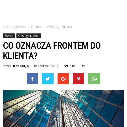
Strona główna
Biznes
Obsługa klienta
Biznes
Obsługa klienta
CO OZNACZA FRONTEM DO
KLIENTA?
Przez
Redakcja
-
16 czerwca 2024
415
0