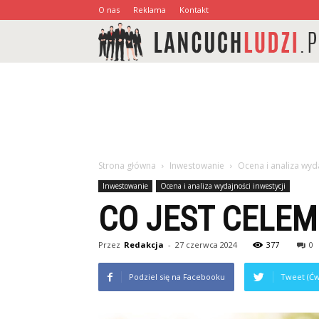
O nas
Reklama
Kontakt
Strona główna
Inwestowanie
Ocena i analiza wyda
Inwestowanie
Ocena i analiza wydajności inwestycji
CO JEST CELEM
Przez
Redakcja
-
27 czerwca 2024
377
0
Podziel się na Facebooku
Tweet (Ćw