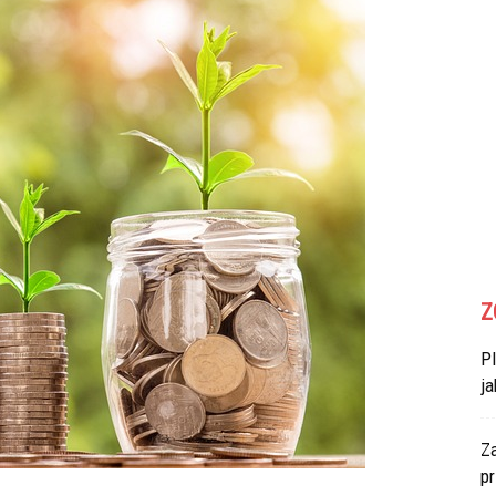
Z
P
ja
Za
p