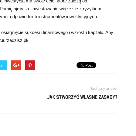
 inwestycja ma swoje cele, które zależą od
 Pamiętajmy, że inwestowanie wiąże się z ryzykiem,
wybór odpowiednich instrumentów inwestycyjnych.
 osiągnięcie sukcesu finansowego i wzrostu kapitału. Aby
tuurzadzisz.pl/
ter
Następny artykuł
JAK STWORZYĆ WŁASNE ZASADY?