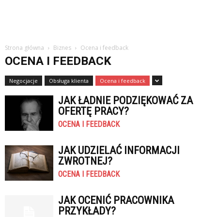
Strona główna
Biznes
Ocena i feedback
OCENA I FEEDBACK
Negocjacje
Obsługa klienta
Ocena i feedback
JAK ŁADNIE PODZIĘKOWAĆ ZA
OFERTĘ PRACY?
OCENA I FEEDBACK
JAK UDZIELAĆ INFORMACJI
ZWROTNEJ?
OCENA I FEEDBACK
JAK OCENIĆ PRACOWNIKA
PRZYKŁADY?